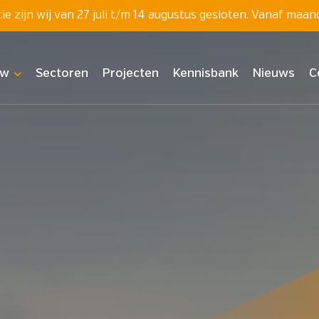
 zijn wij van 27 juli t/m 14 augustus gesloten. Vanaf maan
uw
Sectoren
Projecten
Kennisbank
Nieuws
C