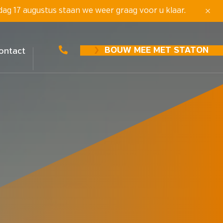
dag 17 augustus staan we weer graag voor u klaar.
BOUW MEE MET STATON
ontact