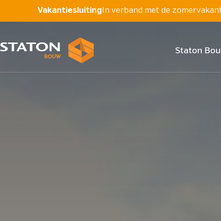
Vakantiesluiting
In verband met de zomervakantie
Staton Bo