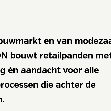
bouwmarkt en van modeza
ON bouwt retailpanden me
ng én aandacht voor alle
processen die achter de
en.