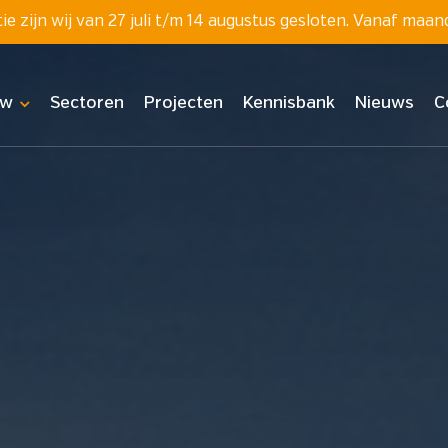
 zijn wij van 27 juli t/m 14 augustus gesloten. Vanaf maan
uw
Sectoren
Projecten
Kennisbank
Nieuws
C