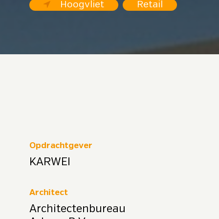
Hoogvliet
Retail
Opdrachtgever
KARWEI
Architect
Architectenbureau