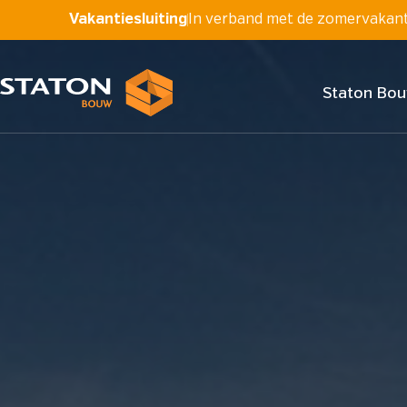
Vakantiesluiting
In verband met de zomervakantie
Staton Bo