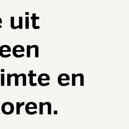
 uit
 een
imte en
oren.