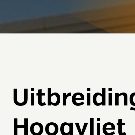
Uitbreidin
Hoogvliet