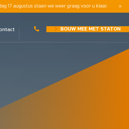
dag 17 augustus staan we weer graag voor u klaar.
BOUW MEE MET STATON
ontact