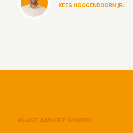
KEES HOOGENDOORN JR.
KLANT AAN HET WOORD