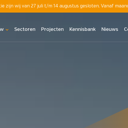
 zijn wij van 27 juli t/m 14 augustus gesloten. Vanaf maan
uw
Sectoren
Projecten
Kennisbank
Nieuws
C