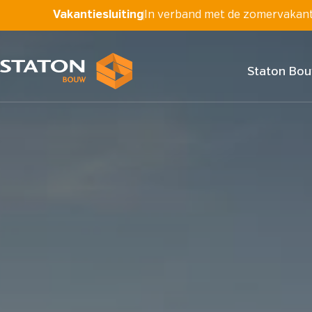
Vakantiesluiting
In verband met de zomervakantie
Staton Bo