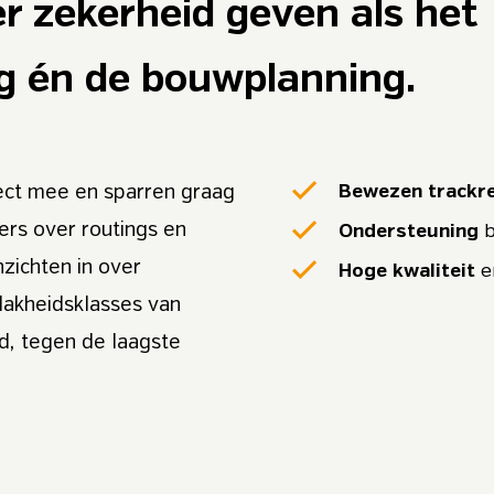
r zekerheid geven als het
g én de bouwplanning.
Bewezen trackr
aject mee en sparren graag
ers over routings en
Ondersteuning
b
zichten in over
Hoge kwaliteit
e
vlakheidsklasses van
nd, tegen de laagste