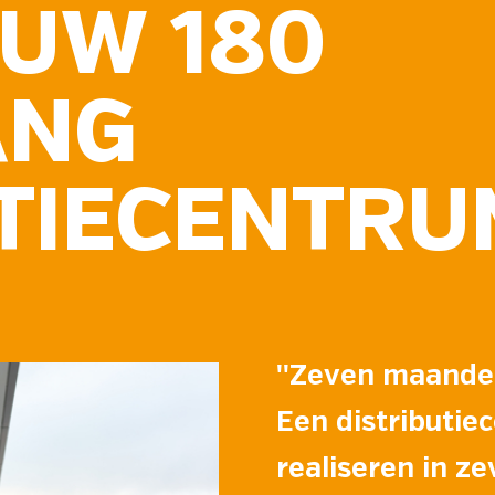
UW 180
ANG
UTIECENTRU
''Zeven maande
Een distributie
realiseren in z