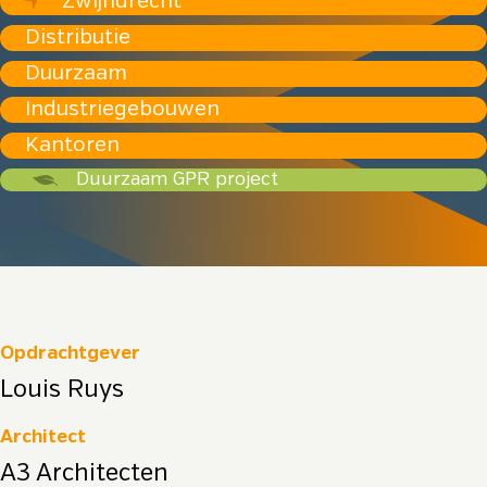
Zwijndrecht
Distributie
Duurzaam
Industriegebouwen
Kantoren
Duurzaam GPR project
Opdrachtgever
Louis Ruys
Architect
A3 Architecten