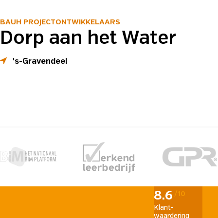
BAUH PROJECTONTWIKKELAARS
Dorp aan het Water
's-Gravendeel
8.6
/10
Klant­
waardering