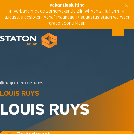
Vakantiesluiting
In verband met de zomervakantie zijn wij van 27 juli t/m 14
augustus gesloten. Vanaf maandag 17 augustus staan we weer
graag voor u klaar.
PROJECTEN
LOUIS RUYS
LOUIS RUYS
LOUIS RUYS