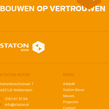
BOUWEN
OP VERTROUWEN
STATON BOUW
MENU
Aanpak
Hulsenboschstraat 7
Staton Bouw
4251 LR Werkendam
Nieuws
T
0183 67 81 94
Projecten
E
info@staton.nl
Contact