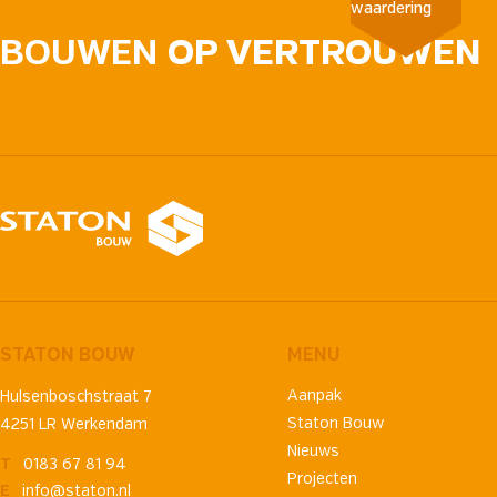
waardering
BOUWEN
OP VERTROUWEN
STATON BOUW
MENU
Aanpak
Hulsenboschstraat 7
Staton Bouw
4251 LR Werkendam
Nieuws
T
0183 67 81 94
Projecten
E
info@staton.nl