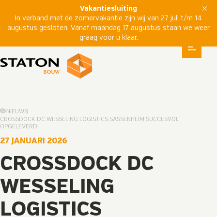
Vakantiesluiting
In verband met de zomervakantie zijn wij van 27 juli t/m 14
augustus gesloten. Vanaf maandag 17 augustus staan we weer
graag voor u klaar.
NIEUWS
CROSSDOCK DC WESSELING LOGISTICS SASSENHEIM SUCCESVOL
OPGELEVERD!
27 JANUARI 2026
CROSSDOCK DC
WESSELING
LOGISTICS