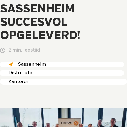
SASSENHEIM
SUCCESVOL
OPGELEVERD!
2 min. leestijd
Sassenheim
Distributie
Kantoren