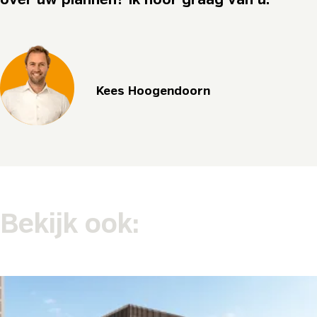
over uw plannen? Ik hoor graag van u.
Kees Hoogendoorn
Bekijk ook: