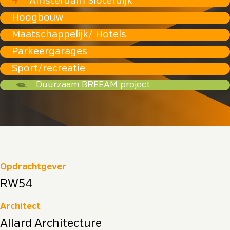
Amsterdam Sloterdijk
Hoogbouw
Maatschappelijk/ Hotels
Parkeergarages
Sport/recreatie
Duurzaam BREEAM project
Opdrachtgever
RW54
Architect
Allard Architecture