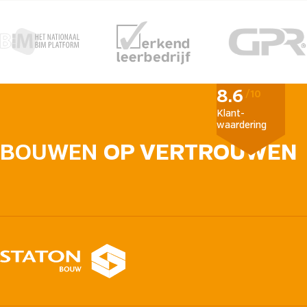
8.6
/10
Klant­
waardering
BOUWEN
OP VERTROUWEN