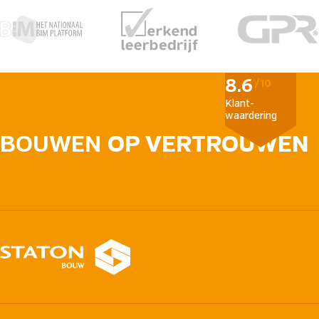
8.6
/10
Klant­
waardering
BOUWEN
OP VERTROUWEN