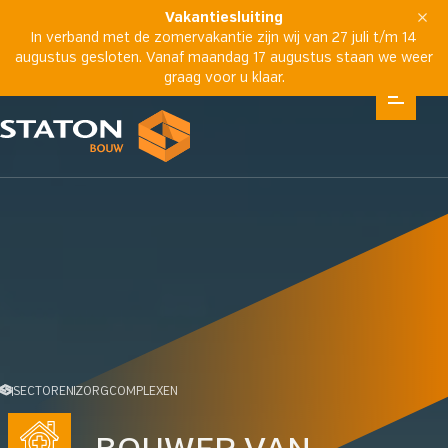
Vakantiesluiting
In verband met de zomervakantie zijn wij van 27 juli t/m 14
augustus gesloten. Vanaf maandag 17 augustus staan we weer
graag voor u klaar.
SECTOREN
ZORGCOMPLEXEN