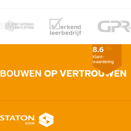
8.6
/10
Klant­
waardering
BOUWEN
OP VERTROUWEN