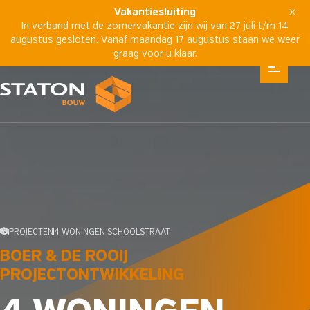
Vakantiesluiting
In verband met de zomervakantie zijn wij van 27 juli t/m 14
augustus gesloten. Vanaf maandag 17 augustus staan we weer
graag voor u klaar.
PROJECTEN
4 WONINGEN SCHOOLSTRAAT
BOER & DE ROOIJ
PROJECTONTWIKKELING