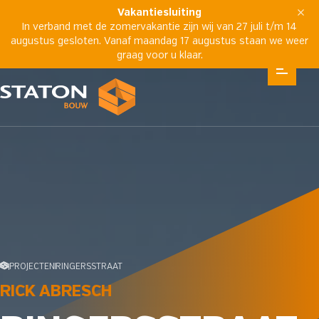
Vakantiesluiting
In verband met de zomervakantie zijn wij van 27 juli t/m 14
augustus gesloten. Vanaf maandag 17 augustus staan we weer
graag voor u klaar.
PROJECTEN
RINGERSSTRAAT
RICK ABRESCH