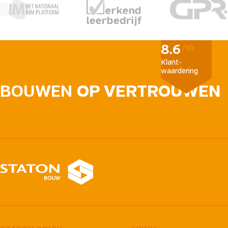
8.6
/10
Klant­
waardering
BOUWEN
OP VERTROUWEN