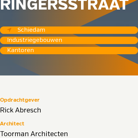
RINGERSSTRAAT
Schiedam
Industriegebouwen
Kantoren
Opdrachtgever
Rick Abresch
Architect
Toorman Architecten