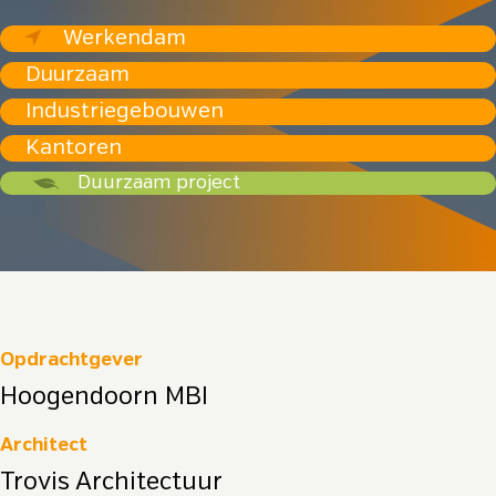
Werkendam
Duurzaam
Industriegebouwen
Kantoren
Duurzaam project
Opdrachtgever
Hoogendoorn MBI
Architect
Trovis Architectuur