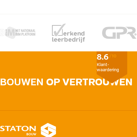
8.6
/10
Klant­
waardering
BOUWEN
OP VERTROUWEN