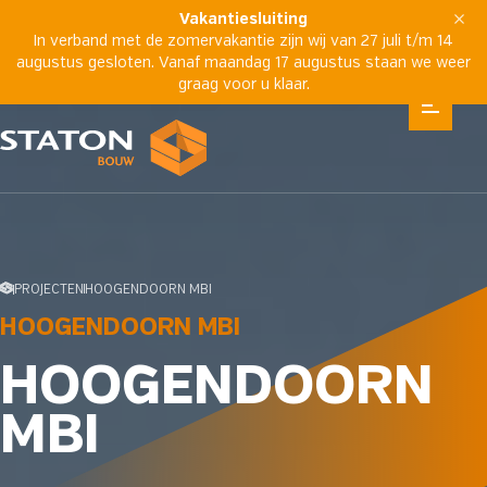
Vakantiesluiting
In verband met de zomervakantie zijn wij van 27 juli t/m 14
augustus gesloten. Vanaf maandag 17 augustus staan we weer
graag voor u klaar.
PROJECTEN
HOOGENDOORN MBI
HOOGENDOORN MBI
HOOGENDOORN
MBI