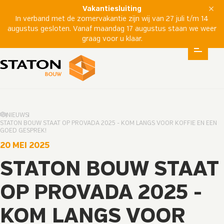
Vakantiesluiting
In verband met de zomervakantie zijn wij van 27 juli t/m 14
augustus gesloten. Vanaf maandag 17 augustus staan we weer
graag voor u klaar.
NIEUWS
STATON BOUW STAAT OP PROVADA 2025 - KOM LANGS VOOR KOFFIE EN EEN
GOED GESPREK!
20 MEI 2025
STATON BOUW STAAT
OP PROVADA 2025 -
KOM LANGS VOOR