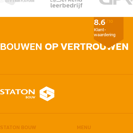
8.6
/10
Klant­
waardering
BOUWEN
OP VERTROUWEN
STATON BOUW
MENU