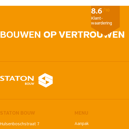
8.6
/10
Klant­
waardering
BOUWEN
OP VERTROUWEN
STATON BOUW
MENU
Aanpak
Hulsenboschstraat 7