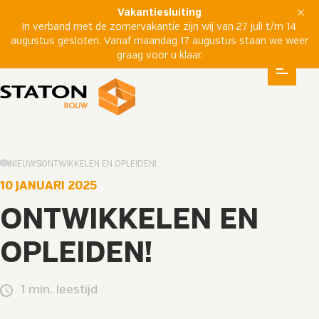
Vakantiesluiting
In verband met de zomervakantie zijn wij van 27 juli t/m 14
augustus gesloten. Vanaf maandag 17 augustus staan we weer
graag voor u klaar.
NIEUWS
ONTWIKKELEN EN OPLEIDEN!
10 JANUARI 2025
ONTWIKKELEN EN
OPLEIDEN!
1 min. leestijd